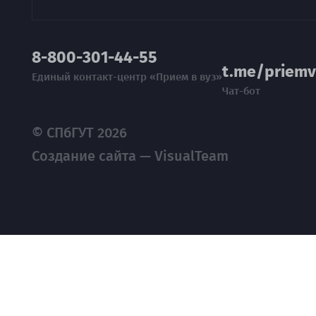
8-800-301-44-55
t.me/priemv
Единый контакт-центр «Прием в вуз»
Чат-бот
© СПбГУТ 2026
Создание сайта — VisualTeam