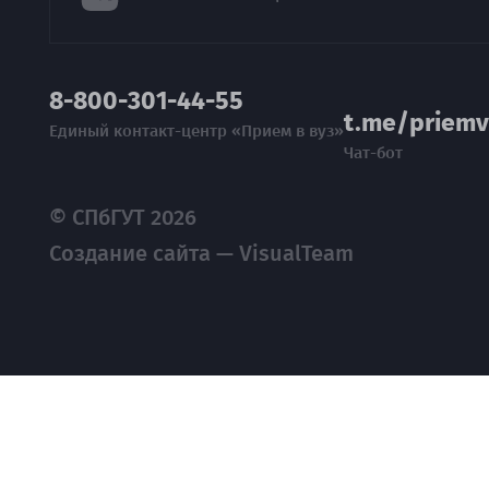
8-800-301-44-55
t.me/priemv
Единый контакт-центр «Прием в вуз»
Чат-бот
© СПбГУТ 2026
Создание сайта — VisualTeam