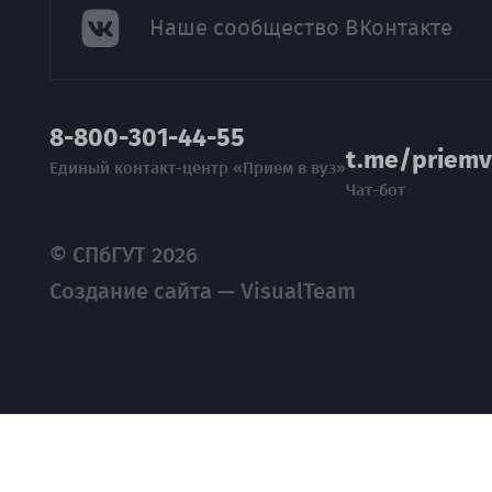
Наше сообщество ВКонтакте
8-800-301-44-55
t.me/priemv
Единый контакт-центр «Прием в вуз»
Чат-бот
© СПбГУТ 2026
Создание сайта — VisualTeam