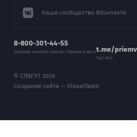
Наше сообщество ВКонтакте
8-800-301-44-55
t.me/priemv
Единый контакт-центр «Прием в вуз»
Чат-бот
© СПбГУТ 2026
Создание сайта — VisualTeam