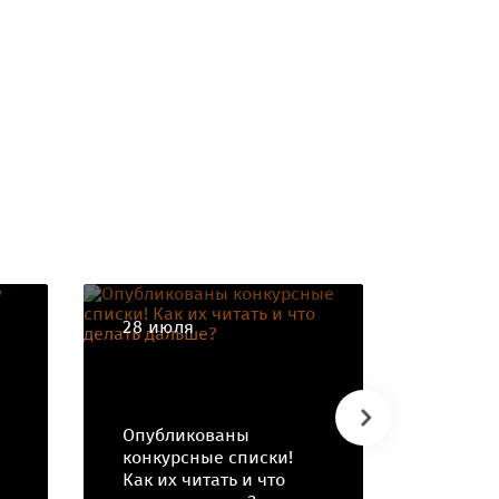
28 июля
25 июл
Опубликованы
ВНИМА
конкурсные списки!
день п
Как их читать и что
докуме