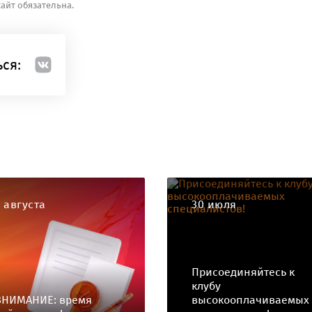
айт обязательна.
ся:
4 августа
30 июля
Присоединяйтесь к
клубу
ВНИМАНИЕ: время
высокооплачиваемых