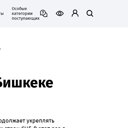
Особые
ты
категории
поступающих
е
Бишкеке
одолжает укреплять