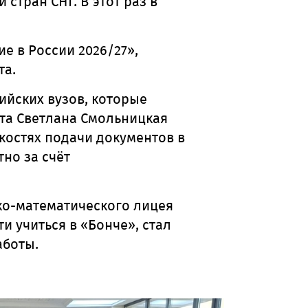
тран СНГ. В этот раз в
е в России 2026/27»,
та.
ийских вузов, которые
та Светлана Смольницкая
нкостях подачи документов в
тно за счёт
ко-математического лицея
 учиться в «Бонче», стал
аботы.