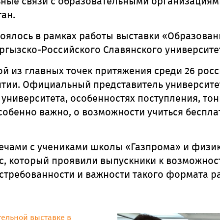
ые связи с образовательными организациями с
ан.
оялось в рамках работы выставки «Образовани
ргызско-Российского Славянского университе
й из главных точек притяжения среди 26 росс
ятии. Официальный представитель университе
 университета, особенностях поступления, то
собенно важно, о возможности учиться беспла
ечами с учениками школы «Газпрома» и физи
, который проявили выпускники к возможности
требованности и важности такого формата р