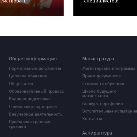
действовать!
специалистов!
Общая информация
Магистратура
Нормативные документы
Магистерские программы
Целевое обучение
Прием документов
Общежития
Стоимость обучения
Образовательный процесс
Школа будущего
магистранта
Военная подготовка
Конкурс портфолио
Социальная поддержка
Вступительные испытани
Внеучебная деятельность
Контакты
Приём иностранных
граждан
Аспирантура