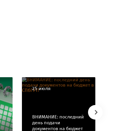
25 июля
21 июл
ВНИМАНИЕ: последний
день подачи
После
документов на бюджет
попаст