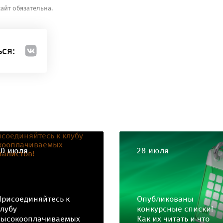
айт обязательна.
ся:
30 июля
28 июля
Присоединяйтесь к
Опубликованы
клубу
конкурсные списки!
высокооплачиваемых
Как их читать и что