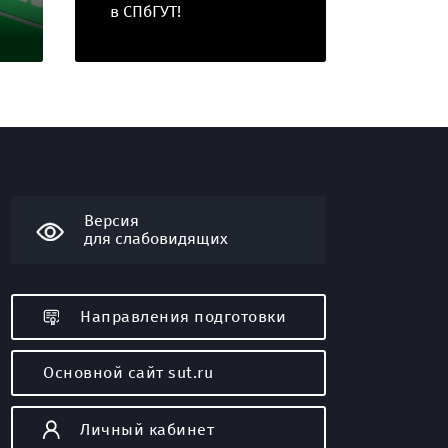
в СПбГУТ!
магист
Версия
для слабовидящих
Направления подготовки
Основной сайт sut.ru
я
Личный кабинет