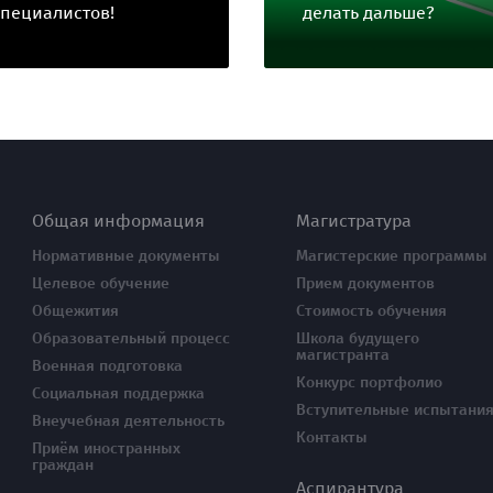
специалистов!
делать дальше?
Общая информация
Магистратура
Нормативные документы
Магистерские программы
Целевое обучение
Прием документов
Общежития
Стоимость обучения
Образовательный процесс
Школа будущего
магистранта
Военная подготовка
Конкурс портфолио
Социальная поддержка
Вступительные испытани
Внеучебная деятельность
Контакты
Приём иностранных
граждан
Аспирантура