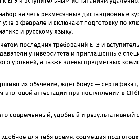
 к ЕГЭ и вступительным испытаниям удаленно
 набор на четырехмесячные дистанционные кур
т уже в феврале и включают подготовку по к
атике и русскому языку.
четом последних требований ЕГЭ и вступител
даватели университета и приглашенные специ
го уровней, а также члены предметных комис
ершивших обучение, ждет бонус — сертификат
м итоговой аттестации при поступлении в СПбГ
то современный, удобный и результативный с
в удобное для тебя время, совмещая подготовк