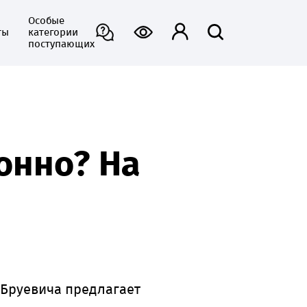
Особые
ты
категории
поступающих
онно? На
-Бруевича предлагает