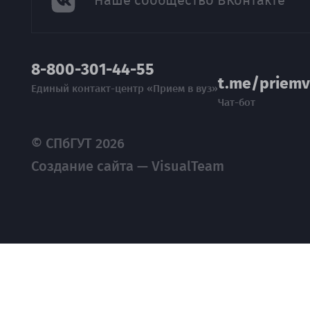
Наше сообщество ВКонтакте
8-800-301-44-55
t.me/priemv
Единый контакт-центр «Прием в вуз»
Чат-бот
© СПбГУТ 2026
Создание сайта — VisualTeam