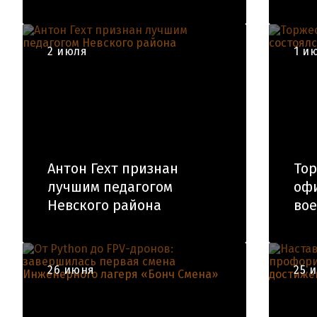
2 июля
1 и
Антон Гехт признан
То
лучшим педагогом
офи
Невского района
вое
26 июня
25 