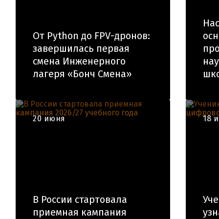
Нас
От Python до FPV-дронов:
осн
завершилась первая
пр
смена Инженерного
на
лагеря «Бонч Смена»
шк
20 июня
18 
В России стартовала
Уч
приемная кампания
узн