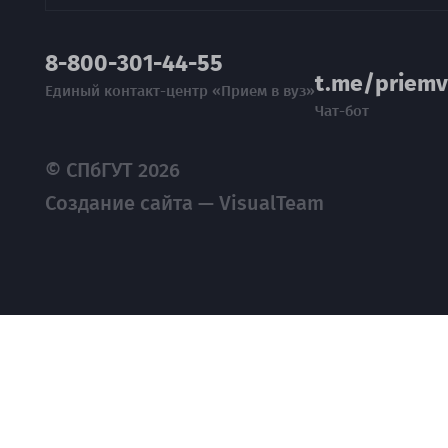
8-800-301-44-55
t.me/priemv
Единый контакт-центр «Прием в вуз»
Чат-бот
© СПбГУТ 2026
Создание сайта — VisualTeam