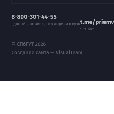
8-800-301-44-55
t.me/priemv
Единый контакт-центр «Прием в вуз»
Чат-бот
© СПбГУТ 2026
Создание сайта — VisualTeam