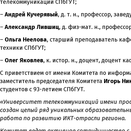
телекоммуникаций СПбГУТ;
–
Андрей Кучерявый
, д. т. н., профессор, за
–
Александр Лившиц
, д. физ-мат. н., профес
–
Ольга Неелова
, старший преподаватель ка
техники СПбГУТ;
–
Олег Яковлев
, к. истор. н., доцент, доцент
С приветствием от имени Комитета по информ
заместитель председателя Комитета
Игорь Ни
студентов с 93-летием СПбГУТ.
«Университет телекоммуникаций имени профе
создан целый ряд уникальных образовательн
работа по развитию ИКТ-отрасли региона.
Комитет ведет активное сотрудничество с 