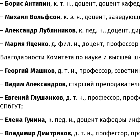
–
Борис Антипин
, к. т. н., доцент, доцент ка
–
Михаил Вольфсон
, к. э. н., доцент, завед
–
Александр Лубянников
, к. пед. н., доцент
–
Мария Яценко
, д. фил. н., доцент, професс
Благодарности Комитета по науке и высшей ш
–
Георгий Машков
, д. т. н., профессор, совет
–
Вадим Александров
, старший преподаватель
–
Евгений Глушанков
, д. т. н., профессор, п
СПбГУТ;
–
Елена Гунина
, к. пед. н., доцент кафедры 
–
Владимир Дмитриков
, д. т. н., профессор,