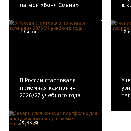
лагеря «Бонч Смена»
шк
20 июня
18 
В России стартовала
Уч
приемная кампания
узн
2026/27 учебного года
те
16 июня