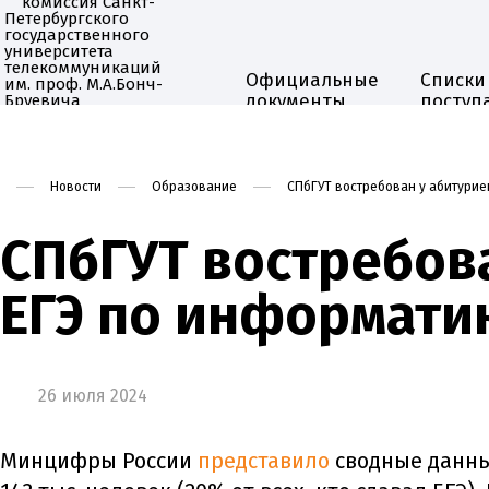
Официальные
Списки
документы
поступ
Приёмная комиссия
Новости
Образование
СПбГУТ востребован у абитурие
СПбГУТ востребова
ЕГЭ по информати
26 июля 2024
Минцифры России
представило
сводные данные