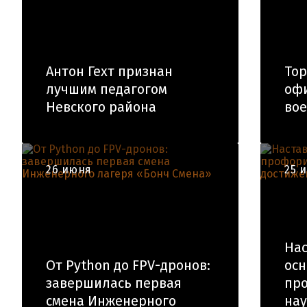
Антон Гехт признан
То
лучшим педагогом
офи
Невского района
вое
26 июня
25 
Нас
От Python до FPV-дронов:
осн
завершилась первая
пр
смена Инженерного
на