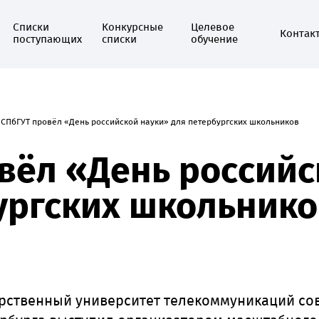
Списки
Конкурсные
Целевое
Контак
поступающих
списки
обучение
СПбГУТ провёл «День российской науки» для петербургских школьников
вёл «День российс
ургских школьнико
арственный университет телекоммуникаций с