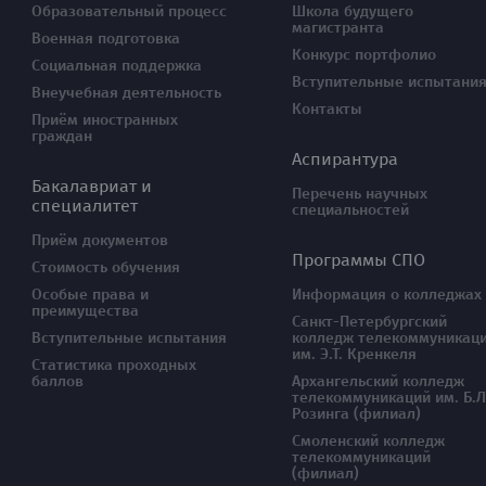
Образовательный процесс
Школа будущего
магистранта
Военная подготовка
Конкурс портфолио
Социальная поддержка
Вступительные испытани
Внеучебная деятельность
Контакты
Приём иностранных
граждан
Аспирантура
Бакалавриат и
Перечень научных
специалитет
специальностей
Приём документов
Программы СПО
Стоимость обучения
Особые права и
Информация о колледжах
преимущества
Санкт-Петербургский
Вступительные испытания
колледж телекоммуникац
им. Э.Т. Кренкеля
Статистика проходных
баллов
Архангельский колледж
телекоммуникаций им. Б.Л
Розинга (филиал)
Смоленский колледж
телекоммуникаций
(филиал)