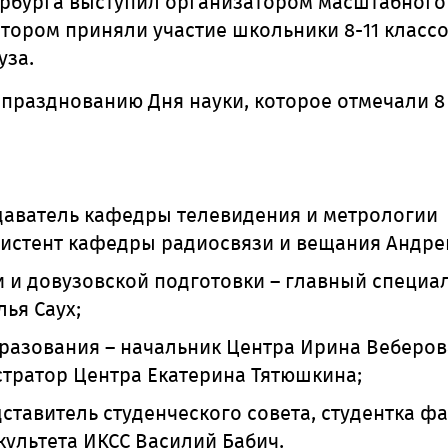
ербурга
выступил организатором масштабного
отором приняли участие школьники 8-11 классо
уза.
празднованию Дня науки, которое отмечали 8
одаватель кафедры телевидения и метрологии
систент кафедры радиосвязи и вещания Андре
и довузовской подготовки – главный специа
лья Саух;
разования – начальник Центра Ирина Веберова
тратор Центра Екатерина Тятюшкина;
дставитель студенческого совета, студентка ф
культета ИКСС Василий Бабич.