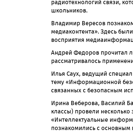
радиотехнологий связи, ко
школьников.
Владимир Вересов познаком
медиаконтента
»
. Здесь был
восприятия медиаинформац
Андрей Федоров прочитал л
рассматривалось применени
Илья Саух, ведущий специал
тему
«
Информационной безо
связанных с безопасным ис
Ирина Веберова, Василий Б
классы) провели несколько 
«Интеллектуальные информа
познакомились с основным 