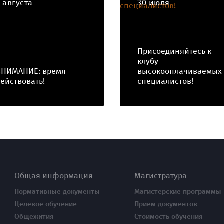
4 августа
30 июля
Присоединяйтесь к
клубу
ВНИМАНИЕ: время
высокооплачиваемых
действовать!
специалистов!
Общая информация
Магистратура
Нормативные документы
Магистерские программы
Целевое обучение
Прием документов
Общежития
Стоимость обучения