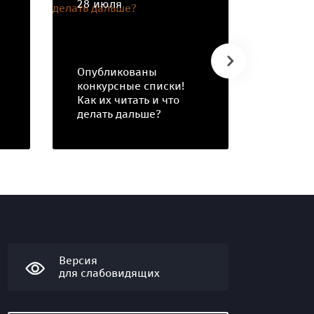
28 июля
25 июл
Опубликованы
ВНИМА
конкурсные списки!
день п
Как их читать и что
докуме
делать дальше?
в СПбГ
Версия
для слабовидящих