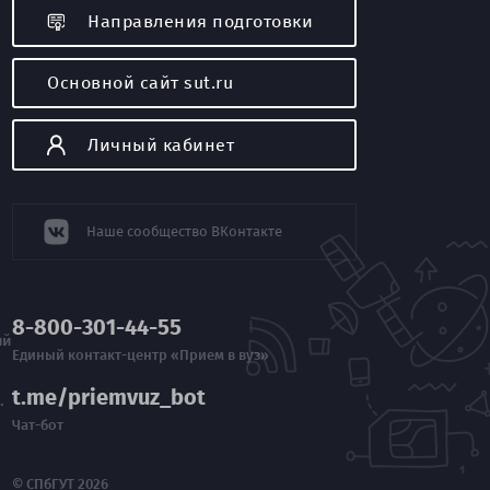
Направления подготовки
Основной сайт sut.ru
я
Личный кабинет
Наше сообщество ВКонтакте
8-800-301-44-55
ий
Единый контакт-центр «Прием в вуз»
t.me/priemvuz_bot
.
Чат-бот
© СПбГУТ 2026