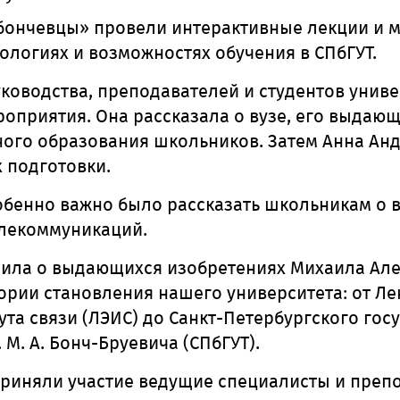
«бончевцы»
провели интерактивные лекции и 
нологиях и возможностях обучения в
СПбГУТ
.
ководства, преподавателей и студентов унив
оприятия. Она рассказала о вузе, его выдаю
ого образования школьников. Затем Анна А
 подготовки.
обенно важно было рассказать школьникам о в
елекоммуникаций.
ила о выдающихся изобретениях Михаила Але
тории становления нашего университета: от Л
ута связи (ЛЭИС) до Санкт-Петербургского гос
М. А. Бонч-Бруевича (СПбГУТ).
риняли участие ведущие специалисты и преп