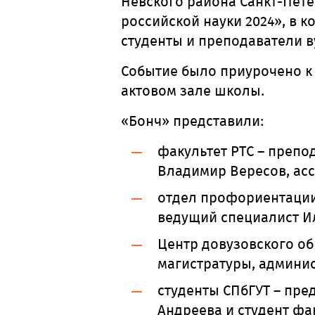
Невского района Санкт-Пет
российской науки 2024», в к
студенты и преподаватели в
Событие было приурочено к 
актовом зале школы.
«Бонч» представили:
факультет РТС – преп
Владимир
Вересов,
ас
отдел
профориентации 
ведущий специалист И
Центр довузовского об
магистратуры, админис
студенты СПбГУТ – пре
Андреева и студент фа