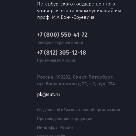
Петербургского государственного
университета телекоммуникаций им.
проф. М.А.Бонч-Бруевича
+7 (800) 550-41-72
Телефон горячей линии
+7 (812) 305-12-18
Приёмная комиссия
Россия, 193232, Санкт-Петербург,
пр. Большевиков д.22, к.1, ауд. 124
pk@sut.ru
Сведения об образовательной организации
Противодействие коррупции
Минцифры России