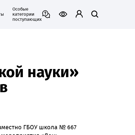
Особые
ты
категории
поступающих
кой науки»
в
овместно
ГБОУ школа № 667