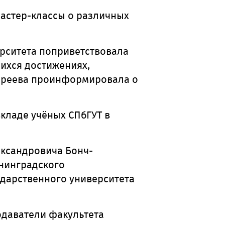
мастер-классы о
различных
ерситета поприветствовала
щихся достижениях,
ндреева проинформировала о
кладе учёных СПбГУТ в
ксандровича Бонч-
енинградского
ударственного университета
одаватели факультета