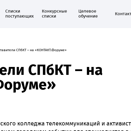
Списки
Конкурсные
Целевое
Контак
поступающих
списки
обучение
тавители СПбКТ – на «КОНТАКТ.Форуме»
ели СПбКТ – на
Форуме»
ского колледжа телекоммуникаций и активист