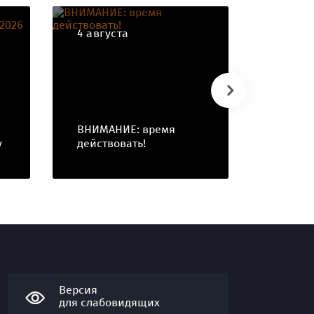
4 августа
30 ию
Присое
клубу
ВНИМАНИЕ: время
высок
у
действовать!
специа
Версия
для слабовидящих