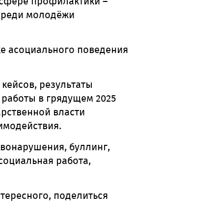
 сфере профилактики –
среди молодёжи
ке асоциального поведения
кейсов, результаты
работы в грядущем 2025
арственной власти
имодействия.
авонарушения, буллинг,
социальная работа,
тересного, поделиться