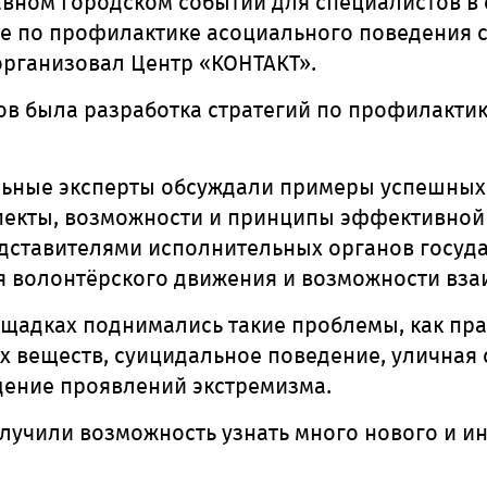
авном городском событии для специалистов в
е по профилактике асоциального поведения 
организовал Центр «КОНТАКТ».
ов была разработка стратегий по профилакти
льные эксперты обсуждали примеры успешных 
пекты, возможности и принципы эффективной 
едставителями исполнительных органов госуд
я волонтёрского движения и возможности вза
ощадках поднимались такие проблемы, как пр
 веществ, суицидальное поведение, уличная 
ение проявлений экстремизма.
лучили возможность узнать много нового и ин