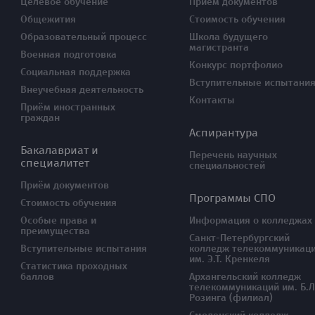
Целевое обучение
Прием документов
Общежития
Стоимость обучения
Образовательный процесс
Школа будущего
магистранта
Военная подготовка
Конкурс портфолио
Социальная поддержка
Вступительные испытани
Внеучебная деятельность
Контакты
Приём иностранных
граждан
Аспирантура
Бакалавриат и
Перечень научных
специалитет
специальностей
Приём документов
Программы СПО
Стоимость обучения
Особые права и
Информация о колледжах
преимущества
Санкт-Петербургский
Вступительные испытания
колледж телекоммуникац
им. Э.Т. Кренкеля
Статистика проходных
баллов
Архангельский колледж
телекоммуникаций им. Б.Л
Розинга (филиал)