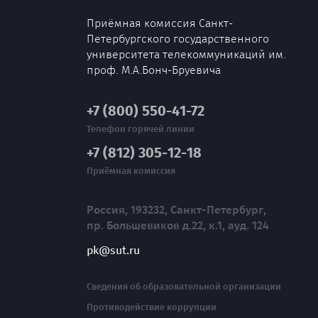
Приёмная комиссия Санкт-
Петербургского государственного
университета телекоммуникаций им.
проф. М.А.Бонч-Бруевича
+7 (800) 550-41-72
Телефон горячей линии
+7 (812) 305-12-18
Приёмная комиссия
Россия, 193232, Санкт-Петербург,
пр. Большевиков д.22, к.1, ауд. 124
pk@sut.ru
Сведения об образовательной организации
Противодействие коррупции