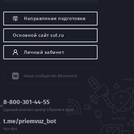
Направления подготовки
Основной сайт sut.ru
я
Личный кабинет
Наше сообщество ВКонтакте
8-800-301-44-55
ий
Единый контакт-центр «Прием в вуз»
t.me/priemvuz_bot
.
Чат-бот